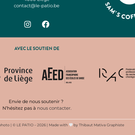
contact@le-patio.be
AVEC LE SOUTIEN DE
Envie de nous soutenir ?
N’hésitez pas à
nous contacter
.
photo
|
© LE PATIO – 2026 | Made with
by
Thibaut Mativa Graphiste