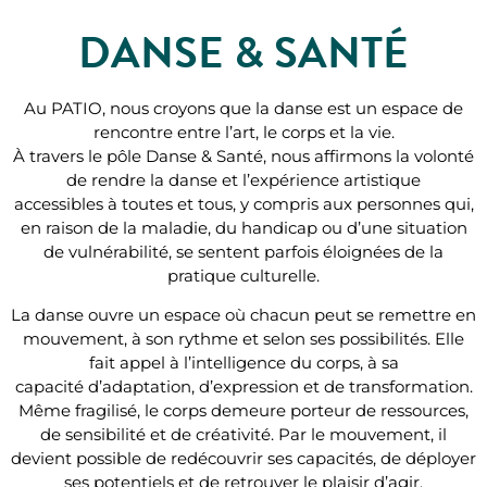
DANSE & SANTÉ
Au PATIO, nous croyons que la danse est un espace de
rencontre entre l
’
art, le corps et la vie.
À travers le p
ô
le Danse & Sant
é, nous affirmons la volonté
de rendre la danse et l
’
exp
érience artistique
accessibles
à
toutes et tous, y compris aux personnes qui,
en raison de la maladie, du handicap ou d
’
une situation
de vulné
rabilit
é, se sentent parfois éloignées de la
pratique culturelle.
La danse ouvre un espace o
ù
chacun peut se remettre en
mouvement,
à
son rythme et selon ses possibilités. Elle
fait appel
à l
’
intelligence du corps,
à
sa
capacit
é
d
’
adaptation, d
’
expression et de transformation.
M
ê
me fragilis
é, le corps demeure porteur de ressources,
de sensibilité et de cré
ativit
é. Par le mouvement, il
devient possible de redécouvrir ses capacité
s, de d
éployer
ses potentiels et de retrouver le plaisir d
’
agir.