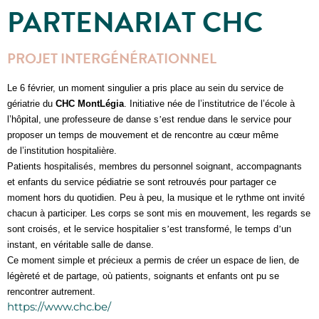
PARTENARIAT CHC
PROJET INTERGÉNÉRATIONNEL
Le 6 février, un moment singulier a pris place au sein du service de
gériatrie du
CHC MontL
é
gia
. Initiative née de l’institutrice de l’école à
l’hôpital,
une professeure de danse s
’
est rendue dans le service pour
proposer un temps de mouvement et de rencontre au cœur m
ê
me
de
l’institution hospitalière.
Patients hospitalis
és, membres du personnel soignant, accompagnants
et enfants
du service pédiatrie
se sont retrouvés pour partager ce
moment hors du quotidien. Peu
à
peu, la musique et le
rythme
ont invité
chacun
à
participer. Les corps se sont mis en mouvement, les regards se
sont croisés, et le service hospitalier s
’
est transformé, le temps d
’
un
instant, en véritable salle de danse.
Ce moment simple et précieux a permis de créer un espace de lien, de
lé
g
è
ret
é et de partage, o
ù
patients, soignants et enfants ont pu se
rencontrer autrement.
https://www.chc.be/